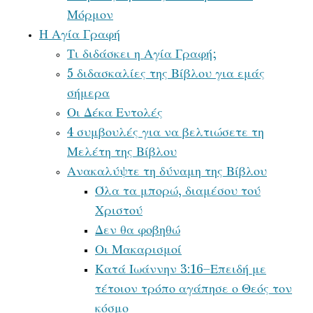
Μόρμον
Η Αγία Γραφή
Τι διδάσκει η Αγία Γραφή;
5 διδασκαλίες της Βίβλου για εμάς
σήμερα
Οι Δέκα Εντολές
4 συμβουλές για να βελτιώσετε τη
Μελέτη της Βίβλου
Ανακαλύψτε τη δύναμη της Βίβλου
Όλα τα μπορώ, διαμέσου τού
Χριστού
Δεν θα φοβηθώ
Οι Μακαρισμοί
Κατά Ιωάννην 3:16–Επειδή με
τέτοιον τρόπο αγάπησε ο Θεός τον
κόσμο