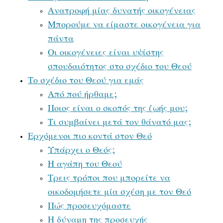
Ανατροφή μίας δυνατής οικογένειας
Μπορούμε να είμαστε οικογένεια για
πάντα
Οι οικογένειες είναι υψίστης
σπουδαιότητος στο σχέδιο του Θεού
Το σχέδιο του Θεού για εμάς
Από πού ήρθαμε;
Ποιος είναι ο σκοπός της ζωής μου;
Τι συμβαίνει μετά τον θάνατό μας;
Ερχόμενοι πιο κοντά στον Θεό
Υπάρχει ο Θεός;
Η αγάπη του Θεού
Τρεις τρόποι που μπορείτε να
οικοδομήσετε μία σχέση με τον Θεό
Πώς προσευχόμαστε
Η δύναμη της προσευχής