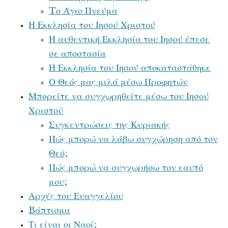
Tο Άγιο Πνεύμα
Η Εκκλησία του Ιησού Χριστού
Η αυθεντική Εκκλησία του Ιησού έπεσε
σε αποστασία
Η Εκκλησία του Ιησού αποκαταστάθηκε
Ο Θεός μας μιλά μέσω Προφητών
Μπορείτε να συγχωρηθείτε μέσω του Ιησού
Χριστού
Συγκεντρώσεις της Κυριακής
Πώς μπορώ να λάβω συγχώρηση από τον
Θεό;
Πώς μπορώ να συγχωρήσω τον εαυτό
μου;
Αρχές του Ευαγγελίου
Bάπτισμα
Τι είναι οι Ναοί;