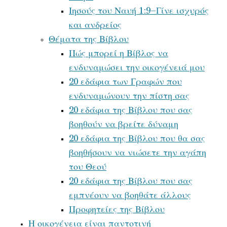
Ιησούς του Ναυή 1:9–Γίνε ισχυρός
και ανδρείος
Θέματα της Βίβλου
Πώς μπορεί η Βίβλος να
ενδυναμώσει την οικογένειά μου
20 εδάφια των Γραφών που
ενδυναμώνουν την πίστη σας
20 εδάφια της Βίβλου που σας
βοηθούν να βρείτε δύναμη
20 εδάφια της Βίβλου που θα σας
βοηθήσουν να νιώσετε την αγάπη
του Θεού
20 εδάφια της Βίβλου που σας
εμπνέουν να βοηθάτε άλλους
Προφητείες της Βίβλου
Η οικογένεια είναι παντοτινή