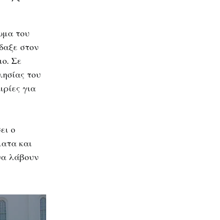
ωμα του
ίδαξε στον
μο. Σε
λησίας του
ιρίες για
ει ο
ματα και
να λάβουν