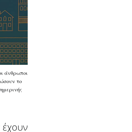
 οι άνθρωποι
ιώσουν το
θημερινής
ν έχουν