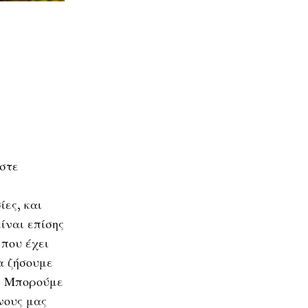
αστε
ες, και
ίναι επίσης
που έχει
α ζήσουμε
ς. Μπορούμε
νους μας