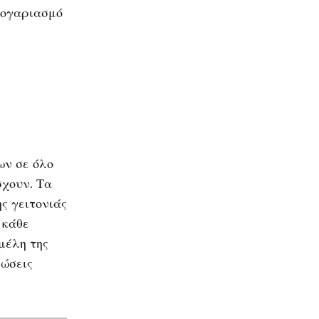
λογαριασμό
ων σε όλο
σχουν. Τα
ς γειτονιάς
 κάθε
μέλη της
ρώσεις