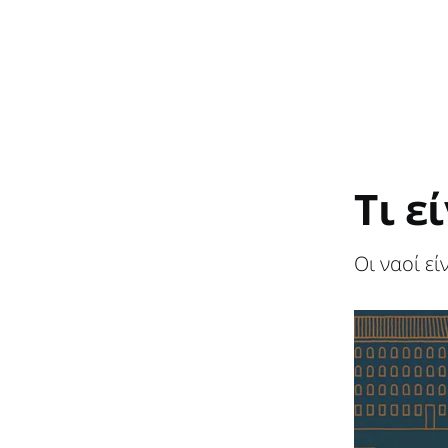
Τι ε
Οι ναοί ε