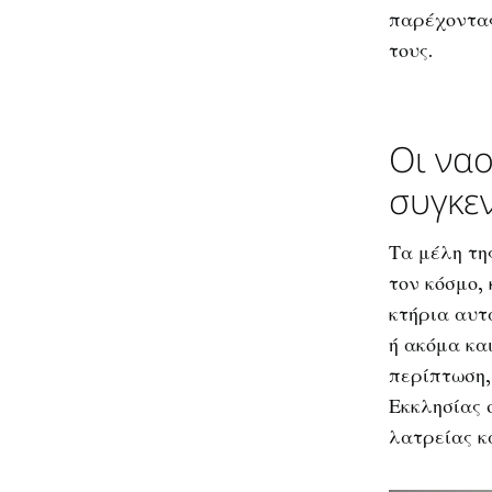
παρέχοντας
τους.
Οι να
συγκε
Τα μέλη τη
τον κόσμο,
κτήρια αυτ
ή ακόμα κα
περίπτωση,
Εκκλησίας 
λατρείας κ