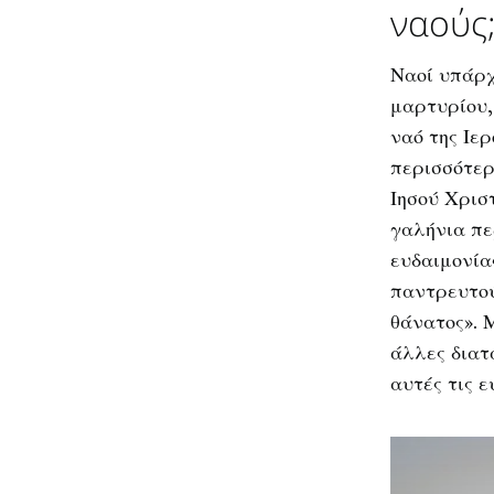
ναούς
Ναοί υπάρχ
μαρτυρίου,
ναό της Ιε
περισσότερ
Ιησού Χρισ
γαλήνια πε
ευδαιμονία
παντρευτού
θάνατος». 
άλλες διατ
αυτές τις ε