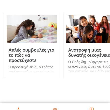
Απλές συμβουλές για
Ανατροφή μίας
το πώς να
δυνατής οικογένει
προσεύχεστε
Ο Θεός δημιούργησε τις
οικογένειες ώστε να βρο
Η προσευχή είναι ο τρόπος
την ευτυχία, να μάθουμε
που μπορούμε προσωπικώς
μία στοργική ατμόσφαιρ
να επικοινωνούμε με τον
και να προετοιμαστούμε
Θεό. Εάν δεν είσθε βέβαιοι
για την αιώνια ζωή.
πώς να προσεύχεστε, δεν
είστε μόνοι. Μάθετε πώς
να προσεύχεστε και να
εκφράζετε τα
συναισθήματά σας προς
τον Θεό.
Ανά τον κόσμο - Ελληνικά