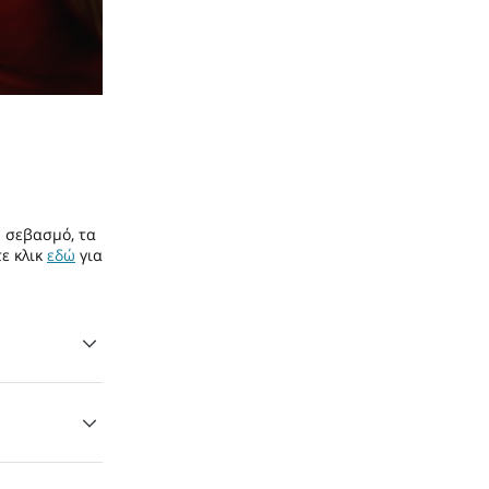
ν σεβασμό, τα
ε κλικ
εδώ
για
ργικός
τα δυνατά
σας αγαπά.
 ακόμα και
ς είναι ο