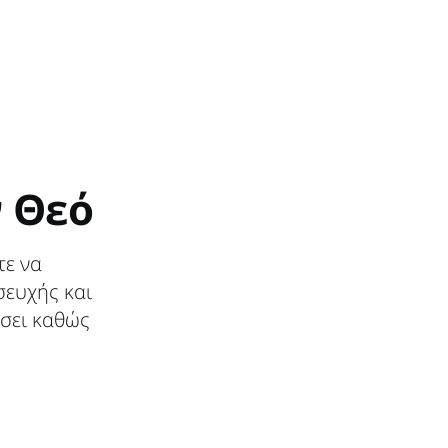
ν Θεό
τε να
σευχής και
σει καθώς