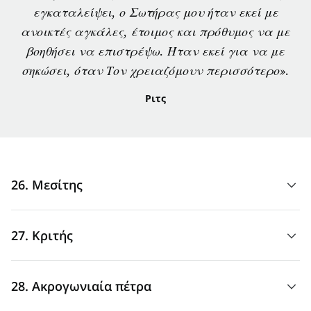
εγκαταλείψει, ο Σωτήρας μου ήταν εκεί με
ανοικτές αγκάλες, έτοιμος και πρόθυμος να με
βοηθήσει να επιστρέψω. Ήταν εκεί για να με
σηκώσει, όταν Τον χρειαζόμουν περισσότερο».
Ριτς
26. Μεσίτης
«Kαι γι’ αυτό είναι ο
μεσίτης
καινούργιας διαθήκης, ώστε,
27. Κριτής
μέσω τού θανάτου, που έγινε για απολύτρωση των
παραβάσεων κατά την πρώτη διαθήκη, να πάρουν την
«Και μας παρήγγειλε να κηρύξουμε στον λαό, και να
υπόσχεση οι καλεσμένοι τής αιώνιας κληρονομιάς» (Προς
28. Ακρογωνιαία πέτρα
δώσουμε μαρτυρία, ότι αυτός είναι ο ορισμένος από τον
Εβραίους 9:15).
Θεό
κριτής
ζωντανών και νεκρών» (Πράξεις 10:42).