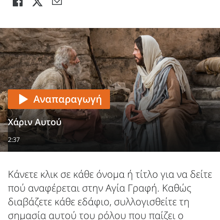
Αναπαραγωγή
Χάριν Αυτού
2:37
Κάνετε κλικ σε κάθε όνομα ή τίτλο για να δείτε
πού αναφέρεται στην Αγία Γραφή. Καθώς
διαβάζετε κάθε εδάφιο, συλλογισθείτε τη
σημασία αυτού του ρόλου που παίζει ο