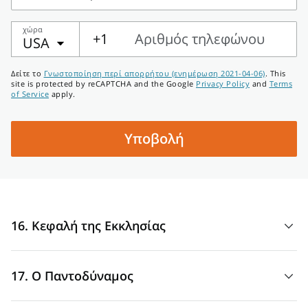
Διεύθυνση
χώρα
+1
Αριθμός τηλεφώνου
USA
Αριθμός
Δείτε το
Γνωστοποίηση περί απορρήτου (ενημέρωση 2021-04-06)
. This
τηλεφώνου
site is protected by reCAPTCHA and the Google
Privacy Policy
and
Terms
of Service
apply.
Υποβολή
16. Κεφαλή της Εκκλησίας
«Ο Χριστός είναι
κεφαλή τής εκκλησίας
, και αυτός είναι ο
17. Ο Παντοδύναμος
σωτήρας τού κόσμου» (Προς Εφεσίους 5:23).