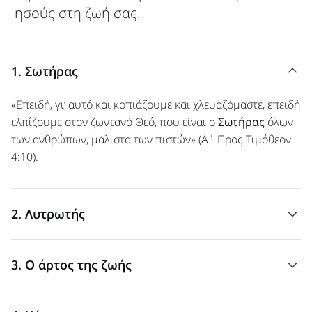
Ιησούς στη ζωή σας.
1. Σωτήρας
«Επειδή, γι’ αυτό και κοπιάζουμε και χλευαζόμαστε, επειδή
ελπίζουμε στον ζωντανό Θεό, που είναι ο
Σωτήρας
όλων
των ανθρώπων, μάλιστα των πιστών» (Α΄ Προς Τιμόθεον
4:10).
2. Λυτρωτής
«Επειδή, ξέρω ότι ο
Λυτρωτής
μου ζει, και θα εγερθεί
3. Ο άρτος της ζωής
στους έσχατους καιρούς επάνω στη γη» (Ιώβ 19:25).
«Kαι ο Iησούς είπε προς αυτούς: Eγώ είμαι ο
άρτος της