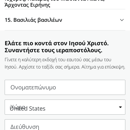
Άρχoντας Eιρήνης
«Επειδή, παιδί γεννήθηκε σε μας, γιος δόθηκε σε μας· και η
15. Βασιλιάς βασιλέων
εξουσία θα είναι επάνω στον ώμο του· και το όνομά του
θα
αποκληθεί: Θαυμαστός, Σύμβουλος, Θεός Ισχυρός,
«Την οποία θα δείξει σε καθορισμένους καιρούς ο
Πατέρας τού Μέλλοντα Αιώνα, Άρχoντας Eιρήνης
»
μακάριος και μόνος Δεσπότης, ο
Βασιλιάς αυτών που
(Ησαΐας 9:6).
Ελάτε πιο κοντά στον Ιησού Χριστό.
βασιλεύουν
και ο Κύριος αυτών που κυριεύουν» (Α΄
Συναντήστε τους ιεραποστόλους.
Προς Τιμόθεον 6:15).
Γίνετε η καλύτερη εκδοχή του εαυτού σας μέσω του
Ιησού. Αρχίστε το ταξίδι σας σήμερα. Αίτημα για επίσκεψη.
Ονοματεπώνυμο
Ονοματεπώνυμο
Χώρα
Χώρα
Διεύθυνση