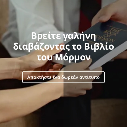
Βρείτε γαλήνη
διαβάζοντας το Βιβλίο
του Μόρμον
Αποκτήστε ένα δωρεάν αντίτυπο